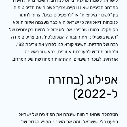
לישראל לשנות פוזיציה ביחס למרחב. השינוי צריך להיערך
במרחב הביניים שאיננו קיים. צריך לשבור את הדיכוטומיה
בין “לשכור מיליציות” או “להפעיל סוכנים”. צריך לחתור
לנוכחות דיאלוגית כי ישראל היא כבר מעצמה איזורית ולא
רק מקלט בטוח ושברירי. אלו לא יכולים להיות רק יחסים של
“תעשו בשבילינו את העבודה המלוכלכת”, הם צריכים מידה
רבה של הדדיות. השינוי קורא לנו לפרוץ את צריבת 82׳,
ולחתור מחדש למעורבות איזורית, בראש ובראשונה
אזרחית, לנוכח השינויים וההתהוות המחודשת של המרחב.
אפילוג (בחזרה
ל-2022)
הטלטלה שהאזור חווה שינתה את הפוזיציה של ישראל
כמעט בלי שישראל יזמה את השינוי. המפץ הגדול של