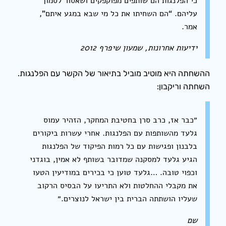
כי הפלנגות הם שותפים מפוקפקים ושאסור לסמוך
עליהם. “הם השחיתו את כל מי שבא במגע איתם”,
אמר.
ידיעות אחרונות, שמעון שיפרף 2012
ההשחתה היא מוטיב מוביל בתיאור של הקשר עם הפלנגות.
השחתה וריקבון:
״כבר אז, כרב סרן בחטיבת המחקר, הזהיר עמוס
גלעד מהשותפות עם הפלנגות. אחרי עשרות ביקורים
בלבנון ופגישות עם כל רמות הפיקוד של הפלנגות
הגיע גלעד למסקנה שמדובר בשותף לא אמין, בוגדני
וכפוי טובה. …גלעד טוען כי בכירים במודיעין הטעו
את מקבלי ההחלטות ולא התריעו על הבסיס הרקוב
שעליו הושתתה הברית בין ישראל לנוצרים.״
שם