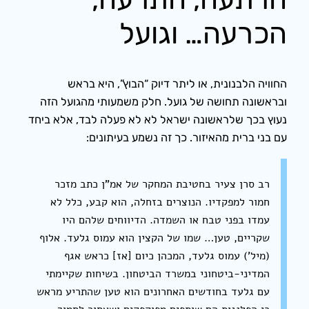
הכרעה… וגועל
החוויה הלבנונית, או ליתר דיוק “הבוץ”, היא בראש
ובראשונה תחושה של גועל. חלק משמעותי מהגועל הזה
נעוץ בכך שלראשונה ישראל לא לא פעלה לבד, אלא ביחד
עם בני ברית מהאיזור. כך זה נשמע בעיתונים:
רב סרן צעיר בחטיבת המחקר של אמ”ן כתב מזכר
חמור למפקדיו. הנוצרים בזחלה, הוא קבע, כלל לא
עמדו בפני טבח או השמדה. הדיווחים שלהם היו
שקריים, טען… שמו של הקצין הוא עמוס גלעד. אלוף
(מיל’) עמוס גלעד, המכהן כיום [אז] כראש אגף
המדיני-ביטחוני במשרד הביטחון. בשיחות שקיימתי
עם גלעד בחודשים האחרונים הוא טען שהתריע מראש