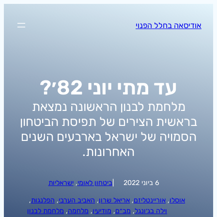
לדלג
לתוכן
אודיסאה בחלל הפנוי
עד מתי יוני 82׳?
מלחמת לבנון הראשונה נמצאת
בראשית הצירים של תפיסת הביטחון
הסמויה של ישראל בארבעים השנים
האחרונות.
6 ביוני 2022
|
ביטחון לאומי
, 
ישראליות
אוסלו
, 
אוריינטליזם
, 
אריאל שרון
, 
האביב הערבי
, 
הפלנגות
, 
וילה בג׳ונגל
, 
מב״ם
, 
מודיעין
, 
מלחמה
, 
מלחמת לבנון