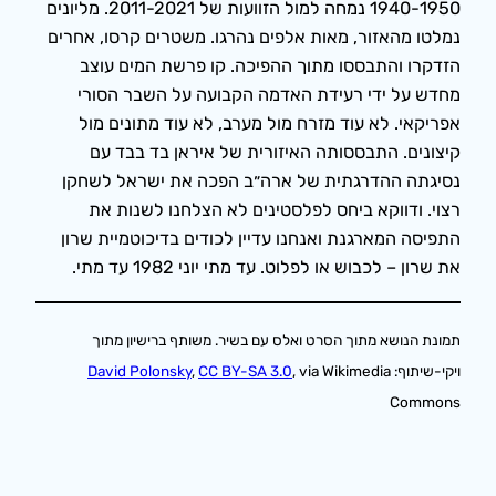
1940-1950 נמחה למול הזוועות של 2011-2021. מליונים
נמלטו מהאזור, מאות אלפים נהרגו. משטרים קרסו, אחרים
הזדקרו והתבססו מתוך ההפיכה. קו פרשת המים עוצב
מחדש על ידי רעידת האדמה הקבועה על השבר הסורי
אפריקאי. לא עוד מזרח מול מערב, לא עוד מתונים מול
קיצונים. התבססותה האיזורית של איראן בד בבד עם
נסיגתה ההדרגתית של ארה״ב הפכה את ישראל לשחקן
רצוי. ודווקא ביחס לפלסטינים לא הצלחנו לשנות את
התפיסה המארגנת ואנחנו עדיין לכודים בדיכוטמיית שרון
את שרון – לכבוש או לפלוט. עד מתי יוני 1982 עד מתי.
תמונת הנושא מתוך הסרט ואלס עם בשיר. משותף ברישיון מתוך
ויקי-שיתוף:
, via Wikimedia
CC BY-SA 3.0
,
David Polonsky
Commons