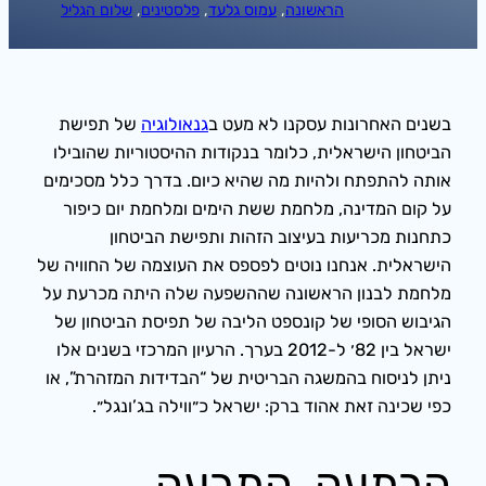
הראשונה
, 
עמוס גלעד
, 
פלסטינים
, 
שלום הגליל
בשנים האחרונות עסקנו לא מעט ב
גנאולוגיה
של תפישת
הביטחון הישראלית, כלומר בנקודות ההיסטוריות שהובילו
אותה להתפתח ולהיות מה שהיא כיום. בדרך כלל מסכימים
על קום המדינה, מלחמת ששת הימים ומלחמת יום כיפור
כתחנות מכריעות בעיצוב הזהות ותפישת הביטחון
הישראלית. אנחנו נוטים לפספס את העוצמה של החוויה של
מלחמת לבנון הראשונה שההשפעה שלה היתה מכרעת על
הגיבוש הסופי של קונספט הליבה של תפיסת הביטחון של
ישראל בין 82׳ ל-2012 בערך. הרעיון המרכזי בשנים אלו
ניתן לניסוח בהמשגה הבריטית של “הבדידות המזהרת”, או
כפי שכינה זאת אהוד ברק: ישראל כ״ווילה בג’ונגל״.
הרתעה, התרעה,