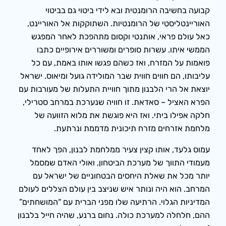
קבועה בחשיבה הרומנטית ובא לידי ביטוי גם בביטוי
האוריינטליסטי של הרומנטיות. השתוקקות אל האוריינט,
כאל עולם פראי, אותנטי וקסום מתהפכת לאחר המפגש
הממשי איתו. עשרות סופרים ומשוררים אירופיים כתבו
פואמות על המזרח, ואז כשהם פגשו אותו באמת, עם כל
עליבותו, הם חווים חווית שבר המולידה גועל ומיאוס. ישראל
יוצאת אל הרי הלבנון מתוך חוויית התעלות של מעורבות עם
הפרא האציל – סאדאת. זו חוויה שנערכת במרחב סטרילי,
חלקה אפילו ביתי. ואז היא פוגשת את מלוא הזוועה של
מלחמת אזרחים מזרח תיכונית מדממת ונרתעת.
עמוס גלעד, אותו קצין צעיר ממלחמת לבנון, הפך לאחד
מעמודי התווך של מערכת הביטחון, ואולי האדם שמסמל
יותר מכל את שאלת היחסים הבטחוניים של ישראל עם
המרחב. הוא היה ונותר איש שניצב בין עולם הצללים לעולם
המדיניות הגלוי. הרתיעה שלו מפני הברית עם “המושחתים”
ההם, חלחלה למערכת כולה. נחום ברנע, שהיה חייל בלבנון