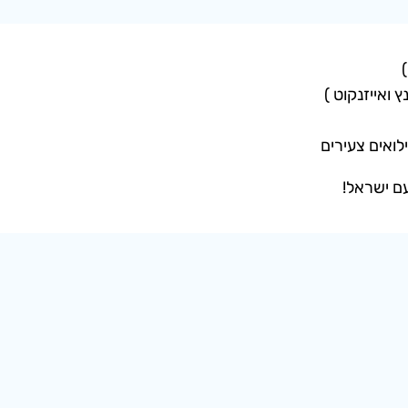
 ואייזנקוט )
ואים צעירים
ם ישראל!