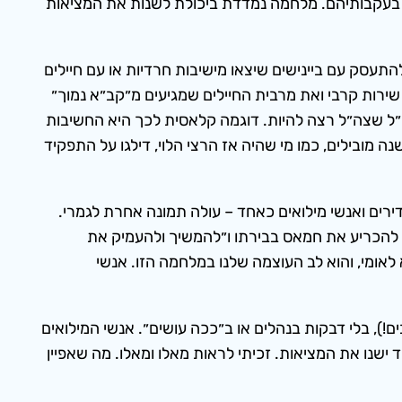
תר בעקבותיהם. מלחמה נמדדת ביכולת לשנות את המציאות
עסק עם ביינישים שיצאו מישיבות חרדיות או עם חיילים
שירות קרבי ואת מרבית החיילים שמגיעים מ״קב״א נמוך״
״ל שצה״ל רצה להיות. דוגמה קלאסית לכך היא החשיבות
מובילים, כמו מי שהיה אז הרצי הלוי, דילגו על התפקיד
ים ואנשי מילואים כאחד – עולה תמונה אחרת לגמרי.
 להכריע את חמאס בבירתו ו״להמשיך ולהעמיק את
לאומי, והוא לב העוצמה שלנו במלחמה הזו. אנשי
!), בלי דבקות בנהלים או ב״ככה עושים״. אנשי המילואים
שנו את המציאות. זכיתי לראות מאלו ומאלו. מה שאפיין