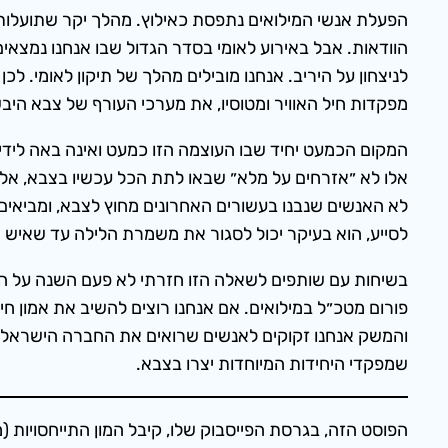
הפעלת אנשי המילואים נתפסת כאילוץ. מהלך יקר שתועלותי
הוודאות. אבל באירוע לאומי בסדר הגדול שבו אנחנו נמצאי
לניצחון על היריב. אנחנו מובילים מהלך של תיקון לאומי. ל
מפקדות חיל האוויר ומטוסיו, את מערכי העורף של צבא היב
המקום הכמעט יחיד שבו העוצמה הזו כמעט ואינה באה לידי
אלו לא ״אזרחים על מלא״ שבאו לתת הכל עכשיו בצבא, אלא
לא האנשים שנבנו בעשורים האחרונים מחוץ לצבא, ומביאים
לסייע, הוא בעיקר יכול לסגור את משמרת הלילה עד שאיש 
בשיחות עם שותפים לשאלה הזו חזרתי לא פעם השנה על המש
פורום מטכ״ל במילואים. אם אנחנו רוצים להשיב את אמון ח
והמשק אנחנו זקוקים לאנשים שרואים את החברה הישראלי
שמפקדי היחידות המיוחדות יצרו בצבא.
הפוסט הזה, בגרסת הפייסבוק שלו, קיבל המון התייחסויות (מ