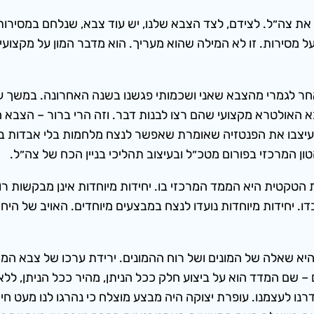
ם את צה״ל. לצידם, לצד הצבא שלנו, יש עוד צבא, שנלחם במסיר
מסירות. זו לא המילה שהוא מעריך. הוא מדבר המון על מקצועיות
ר לגמרי מהצבא שאני ושכמותי פגשנו בשנה האחרונה. במשך עש
בא האולטרא מקצועי שהם רצו לבנות דבר. וזה הרי ברור – הצבא ה
 עיצבו את הפנטזיה שאומרת שאפשר לנצח מלחמות בלי אבדות בכל
ון המרכזי בפורום מטכ״ל ובעיצוב תהליכי בניין הכח של צה״ל.
 הטקטית היא הממד המרכזי בו. יחידות מיוחדות אינן מבקשות רו
דו. יחידות מיוחדות נועדו לנצח במבצעים מיוחדים. האויב של היח
 היא שאלה של המונים ושל רוח ההמונים. ירידת ערכו של צבא ה
שם המדד הוא על ביצוע חלק ככל הניתן, מהיר ככל הניתן, ללא ט
ו לעצמנו. עופרת יצוקה היה מבצע מוצלח כי נהרגו לנו מעט חייל