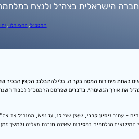
ברה הישראלית בצה״ל ולנצח במלחמה
המטכ״ל
, 
הרצי הלוי
, 
יחי
אים באחת מיחידות המטה בקריה. בלי להתבלבל הקצין הבכיר שד
לצה״ל את אורך הנשימה״. בדברים שפרסם הרמטכ״ל לכבוד השנ
ים – עתיר ניסיון קרבי, שאין שני לו, עז נפש, המוביל את צ
המילואים הנלחמים במסירות שאינה מובנת מאליה ולמשך זמן 