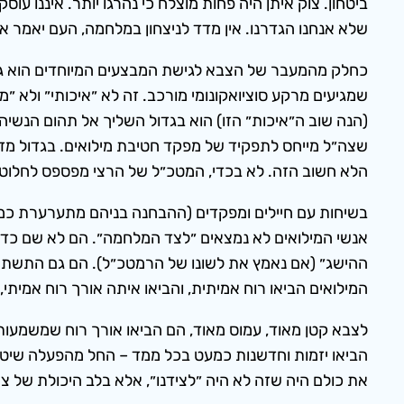
ביטחון. צוק איתן היה פחות מוצלח כי נהרגו יותר. איננ
שלא אנחנו הגדרנו. אין מדד לניצחון במלחמה, העם יאמר את
כחלק מהמעבר של הצבא לגישת המבצעים המיוחדים הוא גם וי
שמגיעים מרקע סוציואקונומי מורכב. זה לא ״איכותי״ ולא 
(הנה שוב ה״איכות״ הזו) הוא בגדול השליך אל תהום הנשי
שצה״ל מייחס לתפקיד של מפקד חטיבת מילואים. בגדול מדוב
הלא חשוב הזה. לא בכדי, המטכ״ל של הרצי מפספס לחלוטי
בשיחות עם חיילים ומפקדים (ההבחנה בניהם מתערערת כמע
אנשי המילואים לא נמצאים ״לצד המלחמה״. הם לא שם כדי
ההישג״ (אם נאמץ את לשונו של הרמטכ״ל). הם גם התשתית ה
המילואים הביאו רוח אמיתית, והביאו איתה אורך רוח אמיתי,
לצבא קטן מאוד, עמוס מאוד, הם הביאו אורך רוח שמשמעותו 
הביאו יזמות וחדשנות כמעט בכל ממד – החל מהפעלה שיטתי
את כולם היה שזה לא היה ״לצידנו״, אלא בלב היכולת של 