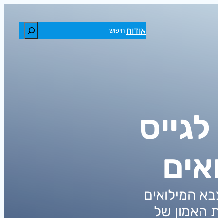
חיפוש
אודות
לגייס
אים
בא המילואים
 האמון של