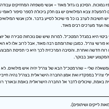
ו נמוכות. הסיכון בו גדול מאוד – אנשי משפחה המחזיקים עבוד
ם להפעלת צבא המילואים יש גם חלק ביכולת לספר סיפור לאומי 
כן יש חשיבות לערב בו כל מי שיכול לסייע בדבר. ולכן אנשי המיל
שה ועוד מערכים רבים מאוד.
 ביטוי היא במגדל המטכ״ל. למרות שיש שם נוכחות סבירה של י
 פורשי צה״ל. כמובן שתרומתם רבה מאוד, אבל לרוב אלו לא הא
 רוח חדשה ואחרת. והסיבה המרכזית לכך היא כי תפיסת המבצעים
המקצוע ישוב בבוקר.
אלה שלי – שהרמטכ״ל הבא של צה״ל יהיה איש מילואים. לא רמט
יילי צה״ל במפקדיו ואת אמון החברה הישראלית בצה״ל נהיה חייב
ת באמת, שיכולים לדבר אל החברה הישראלית באמת ובאורך רוח
אות לייקים ושיתופים).