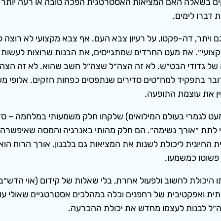
ו עוסקים בשאלה האם המציאות האסטרטגית הפכה טובה או רעה יו
 דברו לימים.
תר, דה-פקטו, על רעיון צבא העם. אף צבא מקצועי לא רוצה להת
״מקצועי״. את מעט החרדים שמתגייסים, את הבנות שרוצות לעשות 
ה של גדודי הבט״ש. לא זה הצה״ל שצה״ל חשב שהוא. לא זה הצה
ר בתפקיד למח״טים סדירים שנתפסים כפחות חזקים. אלופי משנה 
ן את עוצמת התופעה.
ט לגמרי בעולם המילואים) שלקחו חלק משמעותי במלחמה – סדיר
 לתת ״אורך נשימה״. הם חלק מהותי באנרגיה והמסה שאיפשרה
חיונית ליכולת לשנות את המציאות גם בלבנון. אורך הרוח הוא 
 פשוטו כמשמעו.
היכולת לחשוב ולפעול אחרת, בלי שאלות של קידום (אוי הדש״בים
ת ואפקטיבית של רחפנים וכלה במהלכים אסטרטגיים שאולי עוד י
צה״ל לבנות לעצמו מחדש את יכולת ההכרעה.