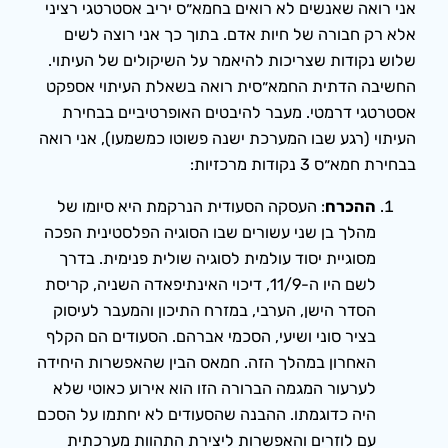
אני רואה שאנשים לא רואים בחמא״ס יריב אסטרטגי רציני
אלא רק חבורה של חיות אדם. בתוך כך אני רוצה לשים
שלוש נקודות שצריכות להיאמר על השיקולים של העיתוי.
החשיבה הדתית החמא״סית רואה בשאלת העיתוי אספקט
אסטרטגי דרמטי. מעבר להיבטים האופרטיביים בבחירת
העיתוי (רגע שבו המערכת ישנה פשוטו כמשמעו), אני רואה
בבחירת חמא״ס 3 נקודות מרכזיות:
ההכרח
: העסקה הסעודית הנרקמת היא סיומו של
מהלך בן שני עשורים שבו הסוגיה הפלסטינית הפכה
מסוגיית יסוד עולמית לסוגיה שולית פנימית. בדרך
לשם היו ה-11/9, דיכוי האינתיפאדה השניה, קריסת
הסדר הישן, הערבי, במזרח התיכון והמעבר לעיסוק
בציר סוני ושיעי, הסכמי אברהם. הסעודים הם הקלף
האחרון במהלך הזה. חמאס הבין שהאפשרות היחידה
לערעור המגמה הברורה הזו הוא אירוע כאוטי שלא
היה כדוגמתו. ההבנה שהסעודים לא יחתמו על הסכם
עם לוזרים והאפשרות ליצירת התהוות מערכתית