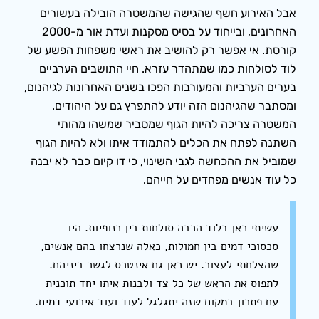
אבל האירוע חשף שהגישה שהמשטרה הובילה בעשורים
האחרונים, ובייחוד על בסיס מסקנות ועדת אור מ-2000
קורסת. אי אפשר רק להושיב את ראשי משפחות הפשע של
לוד לסולחות כמו שמתהדר עזרא. חיי התושבים הערביים
בערים הערביות והמעורבות הפכו בשנים האחרונות לגיהנום,
ומסתבר שהגיהנום הזה יודע להתפרץ גם על היהודים.
המשטרה צריכה להיות הגוף שמסביר שמשהו מהותי
השתנה לפתח את הכלים להתמודד איתו ולא להיות הגוף
שמוביל את ההכחשה לגבי השינוי, כי דו קיום כבר לא יבנה
כל עוד אנשים מפחדים על חייהם.
עשיתי כאן בלוד הרבה סולחות בין כנופיות. היו
סכסוכי דמים בין חמולות, כאלה שנרצחו בהם אנשים,
שהצלחתי לעצור. יש כאן גם אינטרס לגשר ביניהם.
לתפוס את הראש של כל צד ולבנות איתו יחד תוכנית
עם פתרון במקום שזה יתגלגל לעוד ועוד אירועי דמים.