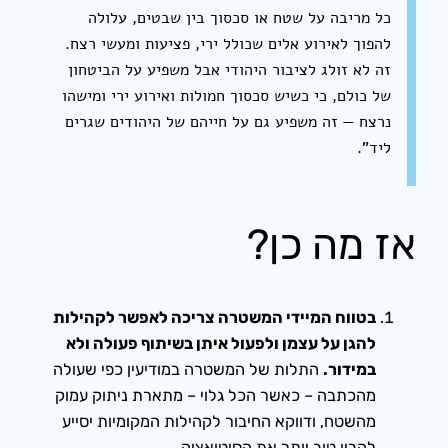
כל מריבה על שטח או סכסוך בין שבטים, עלולה
להפוך לאירוע אלים שכולל ירי, פציעות ומעשי רצח.
זה לא זולג לציבור היהודי אבל משפיע על הביטחון
של כולם, כי כשיש סכסוך חמולות ואירוע ירי ומישהו
נרצח — זה משפיע גם על חייהם של היהודים שגרים
ליד”.
אז מה כן?
בטווח המיידי המשטרה צריכה לאפשר לקהילות
להגן על עצמן ולפעול איתן בשיתוף פעולה ולא
במידור.
התלות של המשטרה במודיעין כפי שעולה
מהכתבה – כאשר הכל גלוי – מתארת ניתוק עמוק
מהשטח, ודווקא החיבור לקהילות המקומיות יסייע
להבין טוב יותר את הסיטואציה.