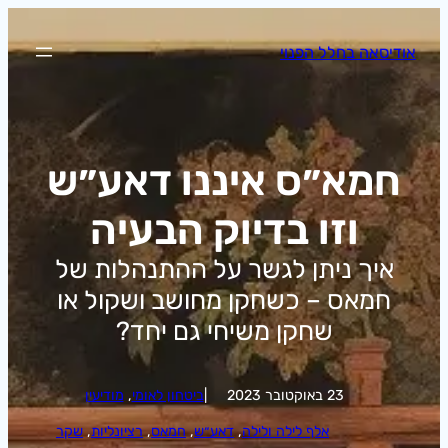
לדלג
לתוכן
אודיסאה בחלל הפנוי
חמא״ס איננו דאע״ש
וזו בדיוק הבעיה
איך ניתן לגשר על ההתנהלות של
חמאס – כשחקן מחושב ושקול או
שחקן משיחי גם יחד?
23 באוקטובר 2023
|
ביטחון לאומי
, 
מודיעין
אלף לילה ולילה
, 
דאע״ש
, 
חמאס
, 
רציונליות
, 
שקר