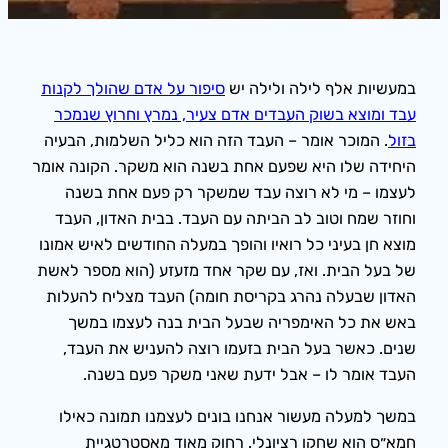
במעשיות אלף לילה ולילה יש
סיפור על אדם שהולך לקנות
עבד ומוצא בשוק העבדים אדם צעיר, נמרץ וחרוץ שנמכר
בזול
. המוכר אומר – העבד הזה הוא כליל השלמות, הבעיה
היחידה שלו היא שפעם אחת בשנה הוא משקר. הקונה אומר
לעצמו – מי לא רוצה עבד שמשקר רק פעם אחת בשנה
וחוזר שמח וטוב לב הביתה עם העבד. בבית האדון, העבד
מוצא חן בעיני כל רואיו והופך במעלה החודשים לאיש אמונו
של בעל הבית. ואז, עם שקר אחד מזעזע (הוא מספר לאשת
האדון שבעלה נהרג בקריסת חומה) העבד מצליח להעלות
באש את כל האימפריה שבעל הבית בנה לעצמו במשך
שנים. כאשר בעל הבית בזעמו רוצה להעניש את העבד,
העבד אומר לו – אבל ידעת שאני משקר פעם בשנה.
במשך למעלה מעשור אנחנו בונים לעצמנו תמונה כאילו
חמא״ס הוא שחקן רציונלי. רחוק מאוד מאסטרטגיית