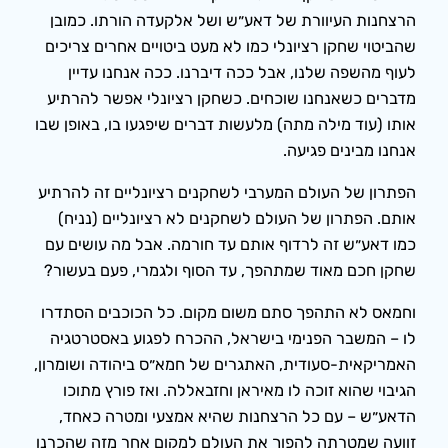
הרצחנות העיוורת של דאע״ש ושל אלקעדה הורתו. כמובן
שהביטוי שחקן רציונלי כמו לא מעט ביטויים אחרים צריכים
לעוף מהשפה שלנו, אבל ככה דיברנו. ככה אנחנו עדיין
מדברים כשאנחנו שוכחים. כשחקן רציונלי אפשר להרתיע
אותו (עוד מילה מתה) מלעשות דברים שיפגעו בו, באופן שבו
אנחנו מבינים פגיעה.
הפתרון של העולם המערבי לשחקנים רציונליים זה להרתיע
אותם. הפתרון של העולם לשחקנים לא רציונליים (נניח)
כמו דאע״ש זה לרדוף אותם עד חורמה. אבל מה עושים עם
שחקן חכם מאוד שמתהפך, עד הסוף ולגמרי, פעם בעשור?
וחמאס לא התהפך סתם משום מקום. כל הכוכבים הסתדרו
לו – המשבר הפנימי בישראל, ההכרח לפגוע באסטרטגיה
האמריקאית-סעודית, האתגרים של חמא״ס ביהודה ושומרון,
הגיבוי שהוא זוכה לו מאיראן וחזבאללה. ואז פורץ מתוכו
הדאע״ש – עם כל הרצחנות שהיא אמצעי ומטרה כאחד,
זוועה שמטרתה להפוך את העולם למקום אחר מזה שהכרנו