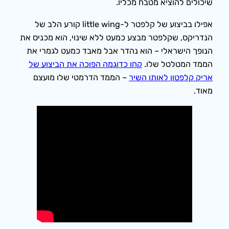
שיכולים להוציא מטבח מכליו.
אפילו בביצוע של קלפטר ל-little wing קורע הלב של
הנדריקס, שקלפטר מבצע כמעט ללא שינוי, הוא מכניס את
הנופך הישראלי – הוא נהדר אבל מאבד כמעט לגמרי את
הממד המטלטל שלו.
קחו כדוגמה הפוכה את הביצוע של
אריק קלפטון לאותו השיר
– הממד הדרמטי שלו מועצם
מאוד.