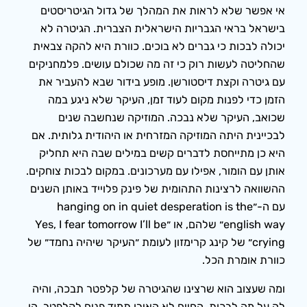
אי אפשר שלא לראות את המהלך של גדול הגיטריסטים
בישראל בראי הגבריות הישראלית הצברית. הגיטרה לא
יכולה לבכות כי גברים לא בוכים. כוורת היא להקה צבאית
שהחליטה לעשות רוק כי זה מה שכולם עושים. פלמחניקים
עם גיטרה וקצת דיסטורשן. מופע בידור שבא להעביר את
הזמן כדי לפנות מקום לעוד זמן, העיקר שלא ניגע במה
שכואב, העיקר שלא נבכה. המוזיקה שנחשבה שנים
לבכיינית היתה המוזיקה המזרחית או היהודית גלותית. אם
היא כן מתייחסת לדברים קשים במילים שבה היא תחליק
אותן עם הומור, אפילו עם מערכונים. במקום לבכות צוחקים.
ההשוואה לרצינות התהומית של פינק פלוייד באותן השנים
עם ה-״hanging on in quiet desperation is the
english way״ שלהם, או ״Yes, I fear tomorrow I’ll be
crying״ של קינג קרימזון לעומת ״העיקר שיהיה נחמד״ של
כוורת אומרת הכל.
ומה שעצוב הוא שרצינו שהגיטרה של קלפטר תבכה, והיה
לה על מה לבכות. החיים לא האירו תמיד פנים לקלפטר. הן