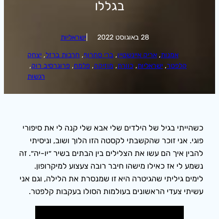
בגללו
28 באוגוסט 2022
|
ישראליות
אמנות
, 
אריק איינשטיין
, 
ברי סחרוף
, 
חרבות ברזל
, 
יצחק
קלפטר
, 
ישראליות
, 
כוורת
, 
מוזיקה
, 
פלמח
, 
פרוגרסיב רוק
, 
רגשות
כשהייתי בגיל של הילדים שלי אבא שלי קנה לי את סיפורי
פוגי. אני זוכר שהקשבתי לקסטה הזו הלוך ושוב, וניסיתי
להבין איך הם עשו את הצלילים בין הבתים בשיר ״יו-יה״. זה
נשמע לי אז כאילו מישהו חיבר רובה צעצוע למיקרופון.
לימים גיליתי שהגיטרה היא זו שמנסרת את הלילה, וגם אני
עשיתי צעדי הראשונים בעולמות הסולו בעקבות קלפטר.