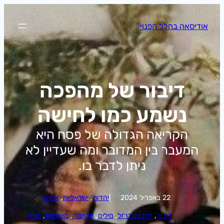
לדלג
לתוכן
אודיסאה בחלל הפנוי
דיבור של מהפכה
נשמע כמו לחישה
הקריאה הגדולה של פסח היא
המעבר בין המדובר ומה שעדיין לא
ניתן לדבר בו.
22 באפריל 2024
|
יהדות
, 
ישראליות
, 
שירה
דיבור
, 
חרבות ברזל
, 
מילים
, 
מלחמה
, 
משיחיות
, 
פסח