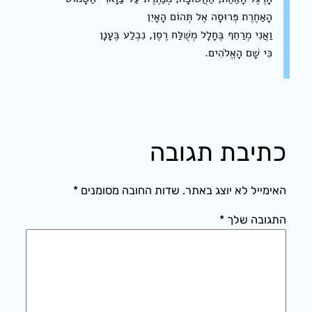
הָאַחֶרֶת פְּרוּסָה אֶל תְּהוֹם הָאָיִן
וַאֲנִי מְרַחֵף בֶּחָלָל מְשֻׁלַּח רֶסֶן, נִבְלַע בֶּעָנָן
כִּי שָׁם הָאֱלֹהִים.
כתיבת תגובה
האימייל לא יוצג באתר.
שדות החובה מסומנים
*
התגובה שלך
*