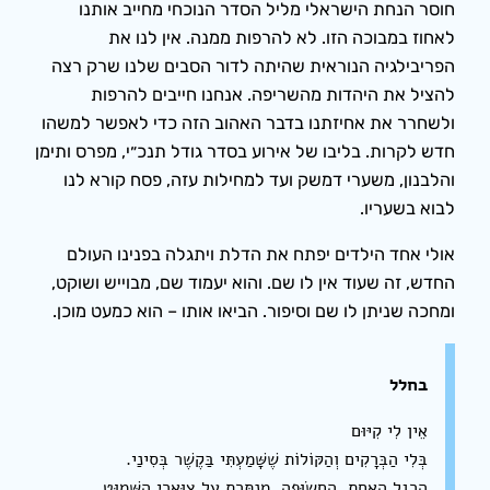
חוסר הנחת הישראלי מליל הסדר הנוכחי מחייב אותנו
לאחוז במבוכה הזו. לא להרפות ממנה. אין לנו את
הפריבילגיה הנוראית שהיתה לדור הסבים שלנו שרק רצה
להציל את היהדות מהשריפה. אנחנו חייבים להרפות
ולשחרר את אחיזתנו בדבר האהוב הזה כדי לאפשר למשהו
חדש לקרות. בליבו של אירוע בסדר גודל תנכ״י, מפרס ותימן
והלבנון, משערי דמשק ועד למחילות עזה, פסח קורא לנו
לבוא בשעריו.
אולי אחד הילדים יפתח את הדלת ויתגלה בפנינו העולם
החדש, זה שעוד אין לו שם. והוא יעמוד שם, מבוייש ושוקט,
ומחכה שניתן לו שם וסיפור. הביאו אותו – הוא כמעט מוכן.
בחלל
אֵין לִי קִיּוּם
בְּלִי הַבְּרָקִים וְהַקּוֹלוֹת שֶׁשָּׁמַעְתִּי בַּקֶשֶׁר בְּסִינַי.
הָרֶגֶל הָאַחַת, הַחֲשׂוּפָה, מְנַתֶּרֶת עַל צַוָּארִי הַשָּׁמוּט