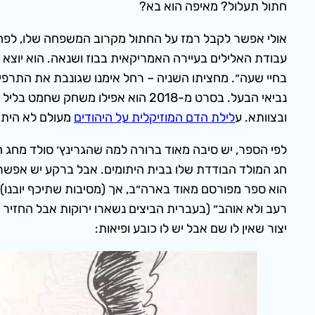
חתול תעלול? מאיפה הוא בא?
אולי אפשר לקבל רמז על החתול מקרוב המשפחה שלו, לפחות ל
עבודת האלילים בעיירה האמריקאית בבוז ושנאה. הוא יוצא 
בחיי שעה״. מחציתו השניה – רחל אימנו שגונבת את התרפים
נביאי הבעל. בסרט מ-2018 הוא אפילו משחק שחמט בליל חג המולד,
ובצוותא. ע
לילת הדם המוזיקלית על היהודים
מעולם לא היתה
לפי הספר, יש סיבה מאוד ברורה למה שהגרינץ׳ סולד מחג ה
חג המולד הבודדת שלו בבית היתומים. אבל ברקע יש אפשרו
יצור שאין לו שם אבל יש לו כובע ופיאות: