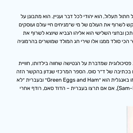
ול תעלול, הוא יהודי לכל דבר ועניין. הוא מתבונן על
ש לשרוף את העולם של מי ש״מניחים חיי עולם ועוסקים
כן ובחצי השלישי הוא אליהו הנביא שיוצא לשרוף את
׳ הכי סולד ממנו אלו שירי חג המולד שמושרים בהרמוניה
סיכולוגית שמדברת על הנטישה שחווה בילדותו, חוויית
ם בכתיבה של ד״ר סוס. הספר המרכזי שנדון בהקשר הזה
הוא ספר מפורסם מאוד בארה״ב, אך (מסיבות שתיכף יובנו) הרבה פחות מפורסם בישראל ותורגם רק בשנים האחרונות, ששמו באנגלית הוא ״Green Eggs and Ham״ ובעברית ״לא
רעב ולא אוהב״ (בעברית הביצים נשארו ירוקות אבל החזיר הפך להיות סתם ׳נקניק׳). במקרה האחרון, סאם-זה-השם (Sam-I-am), אם אם תרצו בעברית – הדוד סאם, רודף אחרי