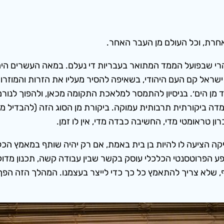
חרת, וכל העולם מן העבר האחר.
הרי שבפועל הממד המתואר בעבריות די נעלם. במאה העשרים היהד
שראל קם העם היהודי, בשאיפה להסיר מעליו את הזרות והמוזרות
מן הים׳. בניסיון להתמסר למלאכת התקומה מכאן, ולהפוך לנורמלי
ה ביקורתית תרבותית עמוקה. ביקורת מן הסוג הזה (להבדיל מבי
רון טראומטי מדי, החשיבה כבדה מדי, אין לו זמן.
קה הציעה לו להיות בן בית באמת, אם רק יהיה שותף במאמץ הכלכ
ע הפרוטסנטי הכלכלי עוסק בקשר שבין עבודה קשה, תכנון מדוקד
 שלא צריך להתאמץ כל כך כדי לייצר בעצמנו. המהלך הזה הפך