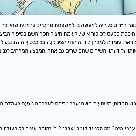
מכונה ד״ר סוס, היה למעשה בן למשפחת מהגרים גרמנית שהיו לה 
הופכת כמעט לסיפור אישי. לעומת היצור חסר השם בסיפור הביצי
אה, עומדת למבחן בידי היהודי הציניקן, אבל לבסוף הוא נכנע ל
אותו על דעתו, השירים שהם שרים גם אחרי המבצע המרהיב לגניב
רש הקדום, משמעות השם ׳עברי׳ ביחס לאברהם נוגעת לעמדה המ
ברי היה? מה תלמוד לומר ׳עברי׳? ר’ יהודה אומר כל העולם כ