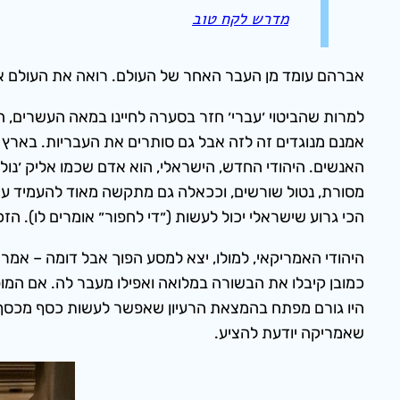
מדרש לקח טוב
אברהם עומד מן העבר האחר של העולם. רואה את העולם א
למרות שהביטוי ׳עברי׳ חזר בסערה לחיינו במאה העשרים, 
אמנם מנוגדים זה לזה אבל גם סותרים את העבריות. בארץ י
האנשים. היהודי החדש, הישראלי, הוא אדם שכמו אליק ׳נולד 
מסורת, נטול שורשים, וככאלה גם מתקשה מאוד להעמיד עמד
הכי גרוע שישראלי יכול לעשות (״די לחפור״ אומרים לו). הזכ
היהודי האמריקאי, למולו, יצא למסע הפוך אבל דומה – אמרי
כמובן קיבלו את הבשורה במלואה ואפילו מעבר לה. אם המופ
היו גורם מפתח בהמצאת הרעיון שאפשר לעשות כסף מכסף,
שאמריקה יודעת להציע.