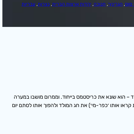
 סוס
, 
הגרינץ׳
, 
חנוכה
, 
יהדות ארצות הברית
, 
נצרות
, 
עבריות
חד – הוא שונא את כריסטמס בייחוד. וממרום מושבו במערה
ית לגמרי שמתחתיו – Whoville (נווה מישהו, בתרגום לעברית קראו אותו ׳כפר-מי׳) את חג המולד ולהפוך אותו לסתם יום