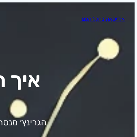
לדלג
לתוכן
אודיסאה בחלל הפנוי
איך ה
הגרינץ׳ מנסה