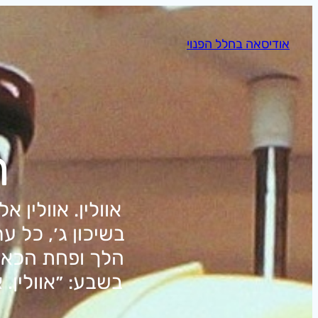
לדלג
לתוכן
אודיסאה בחלל הפנוי
ת
אוולין. אוולין
בשיכון ג׳, כל ע
הלך ופחת הכאב,
בשבע: ״אוולין. 