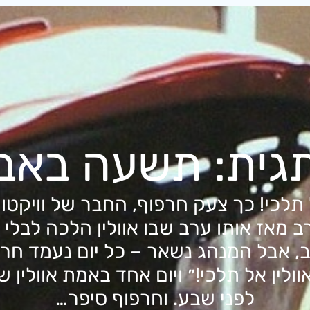
גית:
תשעה באב
 אל תלכי! כך צעק חרפוף, החבר של וויקט
רב מאז אותו ערב שבו אוולין הלכה לבלי
 אבל המנהג נשאר – כל יום נעמד חרפ
אוולין אל תלכי!״ ויום אחד באמת אוולין
לפני שבע. וחרפוף סיפר…