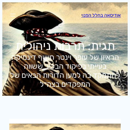
לדלג
לתוכן
אודיסאה בחלל הפנוי
תגית:
תרבות ניהולית
הראיון של עופר וינטר חושף דינמיקה
בעייתי בפיקוד הבכיר ששווה
להתמקד בה למען הדורות הבאים של
המפקדים בצה״ל