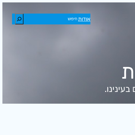
חיפוש
אודות
ת
עינינו.