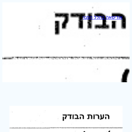
לדלג
לתוכן
אודיסאה בחלל הפנוי
תגית:
עמנואל לוינס
קורס של שלום רוזנברג על עמנואל
לוינס ופרנץ רוזנצווייג