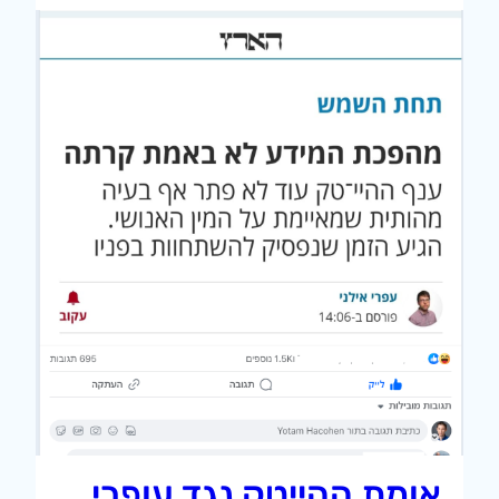
אומת ההייטק נגד עופרי