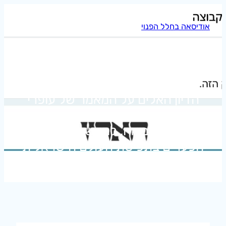
לדלג
לתוכן
אודיסאה בחלל הפנוי
תגית:
עופרי אילני
הדיון האלים על המאמר של עופרי
אילני ביחס למהפכת המידע ומיעוט
הערך שהביאה, למעשה חושף את
הפערים בתפיסת העולם הישראלית
את הטכנולוגיה.