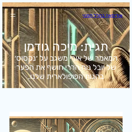
לדלג
לתוכן
אודיסאה בחלל הפנוי
תגית:
מיכה גודמן
המאמר של אורי משגב על ׳נקסוס׳
של יובל נוח הררי חושף את הפער
בהגות הפופולארית שלנו.