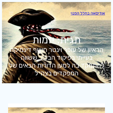
לדלג
לתוכן
אודיסאה בחלל הפנוי
תגית:
יזמות
הראיון של עופר וינטר חושף דינמיקה
בעייתי בפיקוד הבכיר ששווה
להתמקד בה למען הדורות הבאים של
המפקדים בצה״ל